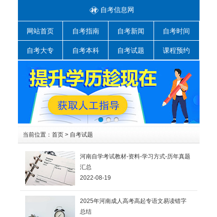
自考信息网
网站首页
自考指南
自考新闻
自考时间
自考大专
自考本科
自考试题
课程预约
当前位置：
首页
>
自考试题
河南自学考试教材-资料-学习方式-历年真题
汇总
2022-08-19
2025年河南成人高考高起专语文易读错字
总结