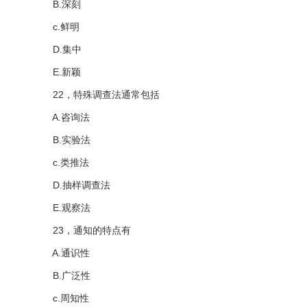
B.深刻
c.鲜明
D.集中
E.新颖
22，特殊调查法通常包括
A.咨询法
B.实验法
c.类推法
D.抽样调查法
E.观察法
23，通知的特点有
A.通识性
B.广泛性
c.周知性