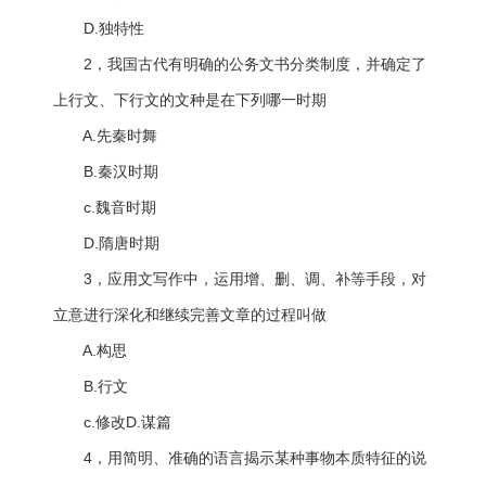
D.独特性
2，我国古代有明确的公务文书分类制度，并确定了
上行文、下行文的文种是在下列哪一时期
A.先秦时舞
B.秦汉时期
c.魏音时期
D.隋唐时期
3，应用文写作中，运用增、删、调、补等手段，对
立意进行深化和继续完善文章的过程叫做
A.构思
B.行文
c.修改D.谋篇
4，用简明、准确的语言揭示某种事物本质特征的说