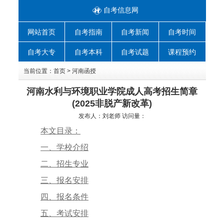
自考信息网
网站首页
自考指南
自考新闻
自考时间
自考大专
自考本科
自考试题
课程预约
当前位置：
首页
>
河南函授
河南水利与环境职业学院成人高考招生简章
(2025非脱产新改革)
发布人：
刘老师
访问量：
本文目录：
一、学校介绍
二、招生专业
三、报名安排
四、报名条件
五、考试安排