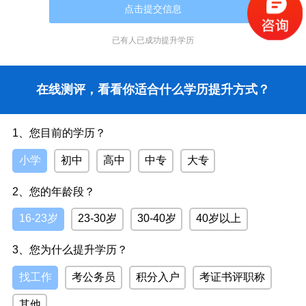
4、河南省自考专升本
(1)招生对象：具有国民教育系列高等专科文凭及以上学
历者。
已有
人已成功提升学历
三、河南成人专升本报名时间
在线测评，看看你适合什么学历提升方式？
1、成人大学、远程
成人大学和远程教育每年都有2次招生，分为春秋两
季，春季3月-8月，秋季9月-2月。春季招生结束秋季随即开
1、您目前的学历？
始，秋季结束春季随即开始，常年如此，循环往复。
小学
初中
高中
中专
大专
2、成人高考
河南成人高考每年只有一次考试入学机会。考生每年8-
2、您的年龄段？
9月份进行网上报名，并到现场采集考试信息，然后于10月
16-23岁
23-30岁
30-40岁
40岁以上
份参加全国统一入学考试，顺利录取的同学于下一年3月份
正式入学。
3、您为什么提升学历？
3、自学考试
找工作
考公务员
积分入户
考证书评职称
河南省自学考试每年有2次报考机会。
其他