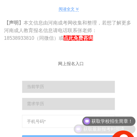
1、
河南成人高考
专升本
(1)招生对象：具有国民教育系列高等专科文凭及以上学
阅读全文
历者。
【声明】
本文信息由河南成考网收集和整理，若想了解更多
(2)报名办法：每年9月分左右报名，时间较晚，考生本
河南成人教育报名信息请电话联系张老师：
人登录省招办网站报名，或者通过函授站报名。
18538933810（同微信）或
点此免费咨询
2、广播电视大学(开放教育大学)专升本
(1)招生对象：具有国民教育系列高等专科文凭及以上学
历者，免试入学。
网上报名入口
(2)报名办法：即日起报名，持本人专科毕业证原件及复
印件、身份证原件及复印件、1寸蓝底免冠照6张，到成人大
学或学习中心报名。
3、远程教育专升本
(1)招生对象：具有国民教育系列高等专科文凭及以上学
历者。
获取学校招生简章！
(2)报名办法：持本人专科毕业证原件及复印件、身份证
获取最新报考时间流程！
原件及复印件，到附近学习中心报名。