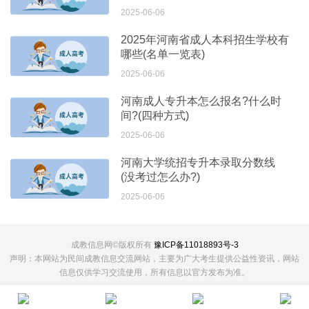
2025-06-06
2、填报志愿：报考志愿分为专升本、高起本和高起专
三个层次。选择对应层次并决定专业及院校。
2025年河南省成人本科招生学校有
哪些(名单一览表)
3、选择考试区域：考生根据自己情况就近选择报名区
2025-06-06
域，并到所选区域指定报名点进行现场确认。
4、核对所输入的信息，无误后提交信息。
河南成人专升本怎么报名?什么时
5、网上缴纳报考费用：未交纳报考费的考生不予报
间?(四种方式)
考，不编排考场。报考费一旦交纳无法退还，请不符合报名
2025-06-06
条件的考生不要报名缴费，否则后果自负。
河南大学统招专升本录取分数线
(没考过怎么办?)
推荐查看河南省热门成考院校招生简章(部分)
2025-06-06
河南大学成人高考
招生简章(点击查看)
河南科技大学成人高考
招生简章(点击查看)
成教信息网©版权所有
豫ICP备11018893号-3
河南师范大学成人高考招生简章(点击查看)
声明：本网站为民间成教信息交流网站，主要为广大考生提供公益性资讯，网站
河南农业大学成人高考
招生简章(点击查看)
信息仅供学习交流使用，所有信息以官方发布为准。
河南中医药大学成人高考
招生简章(点击查看)
河南财经政法大学成人高考
招生简章(点击查看)