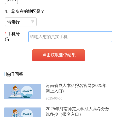
4、您所在的地区是？
新生报名成人高考函授站报名流程
1、即日起咨询我函授站老师，了解今年招生政策和院
校。
*
手机号
2、2月至8月了解清楚后选择适合自己的学校和专业。
码：
3、给函授站递交报名所需的材料，填写报名表完成报
名。
4、领取教材、试卷开始复习。
5、8月底至9月初函授站老师给大家统一网上报名，填
报志愿。
热门问答
6、10月份参加成人高考全国统一考试，考过录取入
河南省成人本科报名官网(2025年
学。
网上入口)
2025-06-06
成人高考网上报名流程
2025年河南师范大学成人高考分数
1、登录河南省教育考试院系统并输入考生个人基本信
线多少（报名入口）
息。